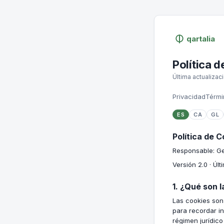
qartalia
Política d
Última actualiza
Privacidad
Térmi
ES
CA
GL
Política de C
Responsable: Ge
Versión 2.0 · Úl
1. ¿Qué son 
Las cookies son
para recordar in
régimen jurídic