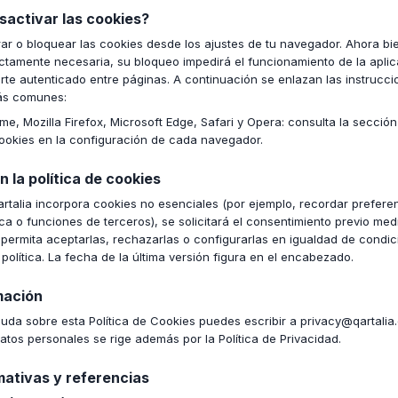
sactivar las cookies?
r o bloquear las cookies desde los ajustes de tu navegador. Ahora bien
ictamente necesaria, su bloqueo impedirá el funcionamiento de la aplic
rte autenticado entre páginas. A continuación se enlazan las instrucci
ás comunes:
e, Mozilla Firefox, Microsoft Edge, Safari y Opera: consulta la sección
ookies en la configuración de cada navegador.
 la política de cookies
qartalia incorpora cookies no esenciales (por ejemplo, recordar prefere
ica o funciones de terceros), se solicitará el consentimiento previo med
ermita aceptarlas, rechazarlas o configurarlas en igualdad de condic
 política. La fecha de la última versión figura en el encabezado.
mación
uda sobre esta Política de Cookies puedes escribir a privacy@qartalia.
atos personales se rige además por la Política de Privacidad.
ativas y referencias