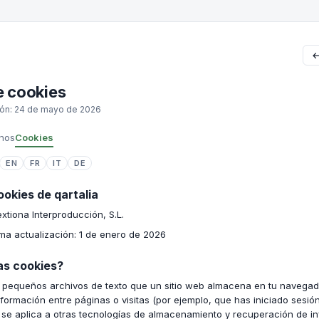
←
e cookies
ción: 24 de mayo de 2026
nos
Cookies
EN
FR
IT
DE
ookies de qartalia
xtiona Interproducción, S.L.
tima actualización: 1 de enero de 2026
las cookies?
 pequeños archivos de texto que un sitio web almacena en tu navegado
formación entre páginas o visitas (por ejemplo, que has iniciado sesión
o se aplica a otras tecnologías de almacenamiento y recuperación de i