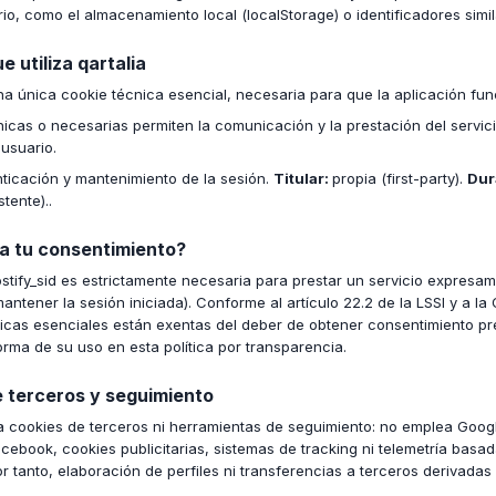
io, como el almacenamiento local (localStorage) o identificadores simil
e utiliza qartalia
 una única cookie técnica esencial, necesaria para que la aplicación fun
nicas o necesarias permiten la comunicación y la prestación del servi
 usuario.
ticación y mantenimiento de la sesión.
Titular:
propia (first-party).
Dur
tente)..
ta tu consentimiento?
stify_sid es estrictamente necesaria para prestar un servicio expresam
mantener la sesión iniciada). Conforme al artículo 22.2 de la LSSI y a la
nicas esenciales están exentas del deber de obtener consentimiento pr
orma de su uso en esta política por transparencia.
e terceros y seguimiento
iza cookies de terceros ni herramientas de seguimiento: no emplea Googl
cebook, cookies publicitarias, sistemas de tracking ni telemetría basa
or tanto, elaboración de perfiles ni transferencias a terceros derivadas