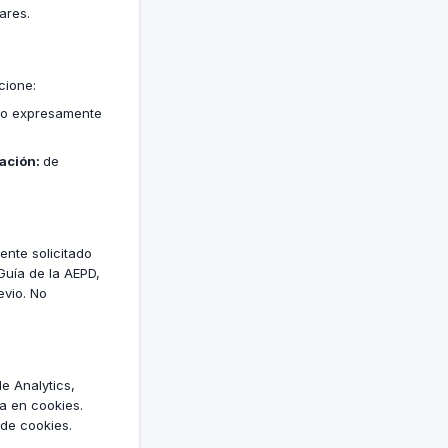
ares.
cione:
cio expresamente
ación:
de
ente solicitado
 Guía de la AEPD,
evio. No
e Analytics,
da en cookies.
 de cookies.