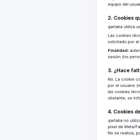
equipo del usuar
2. Cookies qu
qartalia utiliza
Las cookies téc
solicitado por el
Finalidad:
auten
sesión (no persis
3. ¿Hace fal
No. La cookie co
por el usuario (
las cookies téc
obstante, se inf
4. Cookies d
qartalia no util
píxel de Meta/Fa
No se realiza, p