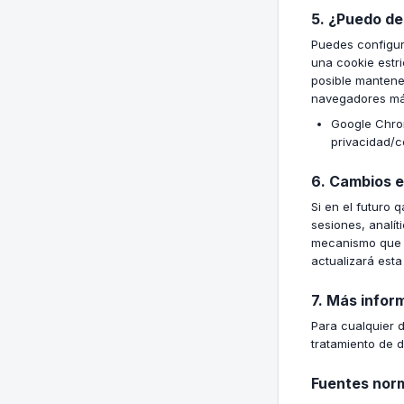
5. ¿Puedo de
Puedes configura
una cookie estr
posible mantene
navegadores m
Google Chrom
privacidad/c
6. Cambios en
Si en el futuro 
sesiones, analít
mecanismo que p
actualizará esta
7. Más infor
Para cualquier d
tratamiento de d
Fuentes norm