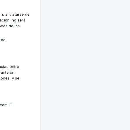
, al tratarse de
ación: no será
ones de los
 de
ncias entre
iante un
iones, y se
com. El